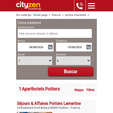
Voi siete qui :
home page
>
francia
>
poitou-charentes
>
Cerca residence
poitiers
Destinazione
Arrivo
Partenza
Adulti
Bambini
1 Aparthotels Poitiers
Mappa
Filtres
Séjours & Affaires Poitiers Lamartine
14 Boulevard Pont Achard 86000 Poitiers - Francia