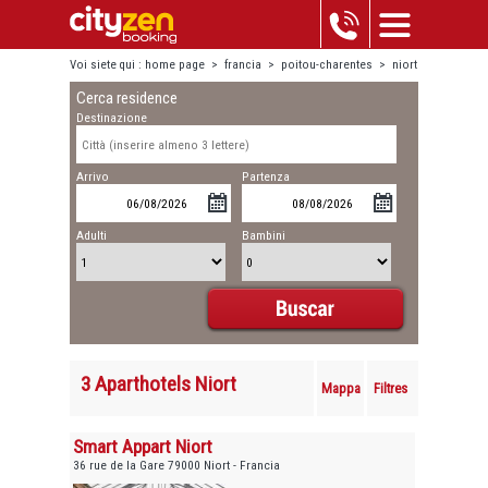
Voi siete qui :
home page
>
francia
>
poitou-charentes
>
niort
Cerca residence
Destinazione
Arrivo
Partenza
Adulti
Bambini
3 Aparthotels Niort
Mappa
Filtres
Smart Appart Niort
36 rue de la Gare 79000 Niort - Francia