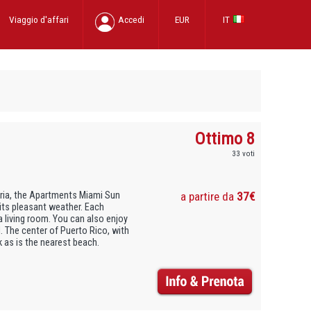
Viaggio d'affari
Accedi
EUR
IT
Ottimo 8
33 voti
naria, the Apartments Miami Sun
a partire da
37€
 its pleasant weather. Each
 living room. You can also enjoy
 The center of Puerto Rico, with
k as is the nearest beach.