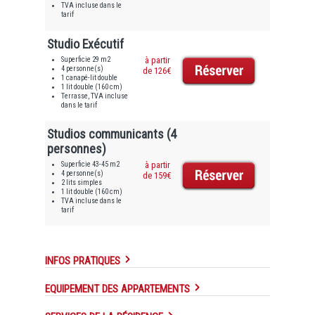
TVA incluse dans le
tarif
Studio Exécutif
Superficie 29 m2
à partir
4 personne(s)
de 126€
1 canapé-lit double
1 lit double (160 cm)
Terrasse, TVA incluse
dans le tarif
Studios communicants (4
personnes)
Superficie 43-45 m2
à partir
4 personne(s)
de 159€
2 lits simples
1 lit double (160 cm)
TVA incluse dans le
tarif
INFOS PRATIQUES
EQUIPEMENT DES APPARTEMENTS