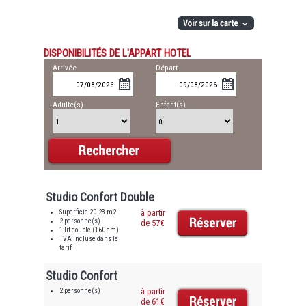
DISPONIBILITÉS DE L'APPART HOTEL
Arrivée
Départ
Adulte(s)
Enfant(s)
Studio Confort Double
Superficie 20-23 m2
à partir
2 personne(s)
de 57€
1 lit double (160 cm)
TVA incluse dans le
tarif
Studio Confort
2 personne(s)
à partir
de 61€