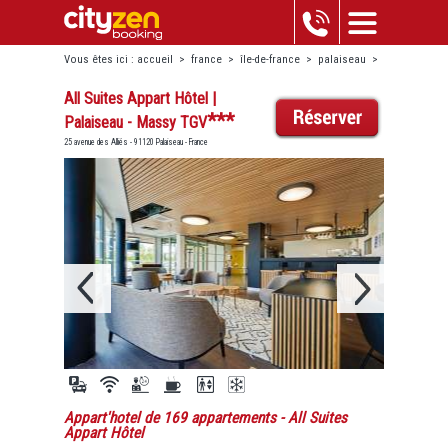
Vous êtes ici :
accueil
>
france
>
île-de-france
>
palaiseau
>
all suites appart hôtel | palaiseau - massy tgv
All Suites Appart Hôtel |
***
Palaiseau - Massy TGV
25 avenue des Alliés - 91120 Palaiseau - France
Appart'hotel de 169 appartements
- All Suites
Appart Hôtel