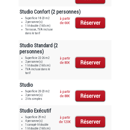
Studio Confort (2 personnes)
Superficie 18-23 m2
à partir
2 personne(s)
de 66€
1 lit double (160 cm)
Terrasse, TVA incluse
dans le tarif
Studio Standard (2
personnes)
Superficie 22-26 m2
à partir
2 personne(s)
de 80€
1 lit double (160 cm)
TVA incluse dans le
tarif
Studio
Superficie 20-23 m2
à partir
2 personne(s)
de 88€
2 lits simples
Studio Exécutif
Superficie 29 m2
à partir
4 personne(s)
de 120€
1 canapé-lit double
1 lit double (160 cm)