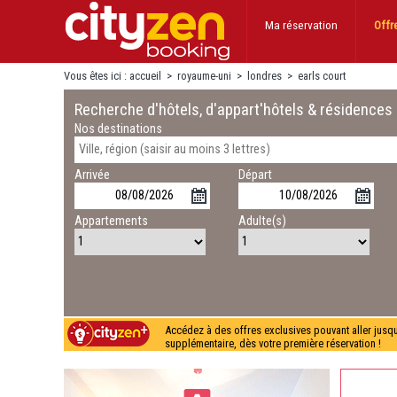
Ma réservation
Offr
Vous êtes ici :
accueil
>
royaume-uni
>
londres
>
earls court
Recherche d'hôtels, d'appart'hôtels & résidences
Nos destinations
Arrivée
Départ
Appartements
Adulte(s)
Accédez à des offres exclusives pouvant aller jusq
supplémentaire, dès votre première réservation !