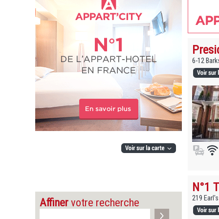
Presi
6-12 Bar
N°1 T
219 Earl'
Affiner
votre recherche