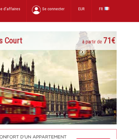
e d'affaires
Se connecter
EUR
FR
s Court
71€
à partir de