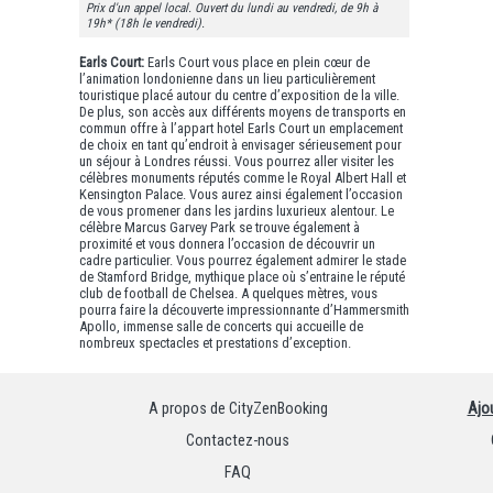
Prix d'un appel local. Ouvert du lundi au vendredi, de 9h à
19h* (18h le vendredi).
Earls Court:
Earls Court vous place en plein cœur de
l’animation londonienne dans un lieu particulièrement
touristique placé autour du centre d’exposition de la ville.
De plus, son accès aux différents moyens de transports en
commun offre à l’appart hotel Earls Court un emplacement
de choix en tant qu’endroit à envisager sérieusement pour
un séjour à Londres réussi. Vous pourrez aller visiter les
célèbres monuments réputés comme le Royal Albert Hall et
Kensington Palace. Vous aurez ainsi également l’occasion
de vous promener dans les jardins luxurieux alentour. Le
célèbre Marcus Garvey Park se trouve également à
proximité et vous donnera l’occasion de découvrir un
cadre particulier. Vous pourrez également admirer le stade
de Stamford Bridge, mythique place où s’entraine le réputé
club de football de Chelsea. A quelques mètres, vous
pourra faire la découverte impressionnante d’Hammersmith
Apollo, immense salle de concerts qui accueille de
nombreux spectacles et prestations d’exception.
A propos de CityZenBooking
Ajo
Contactez-nous
FAQ