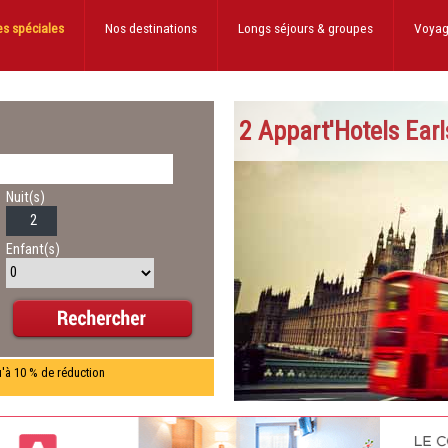
es spéciales
Nos destinations
Longs séjours
& groupes
Voyag
2 Appart'Hotels Earl
Nuit(s)
Enfant(s)
u'à 10 % de réduction