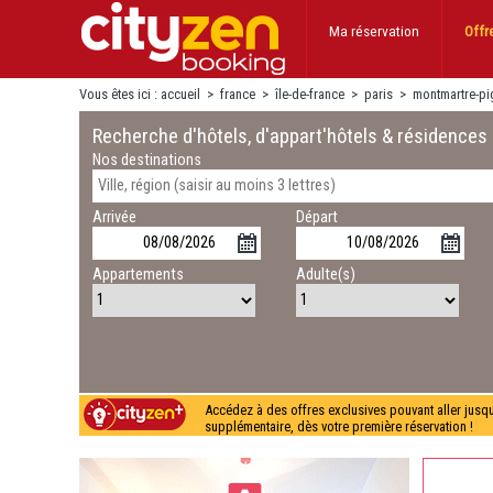
Ma réservation
Offr
Vous êtes ici :
accueil
>
france
>
île-de-france
>
paris
>
montmartre-pi
Recherche d'hôtels, d'appart'hôtels & résidences
Nos destinations
Arrivée
Départ
Appartements
Adulte(s)
Accédez à des offres exclusives pouvant aller jusq
supplémentaire, dès votre première réservation !