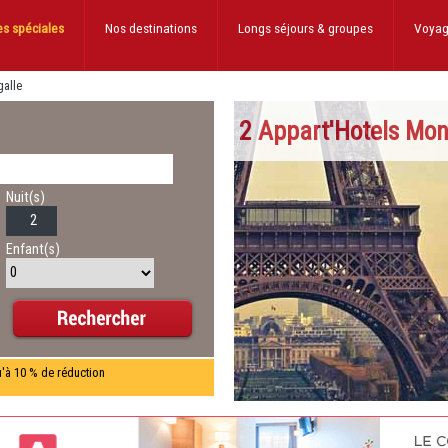
es spéciales
Nos destinations
Longs séjours
& groupes
Voyag
galle
2 Appart'Hotels Mon
Nuit(s)
Enfant(s)
u'à 10 % de réduction