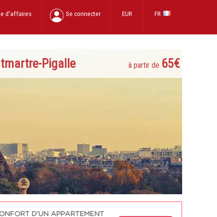
e d'affaires
Se connecter
EUR
FR
tmartre-Pigalle
65€
à partir de