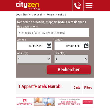
Vous êtes ici :
accueil
>
kenya
>
nairobi
Recherche d'hôtels, d'appart'hôtels & résidences
Nos destinations
Arrivée
Départ
Adulte(s)
Enfant(s)
1 Appart'Hotels Nairobi
Carte
Filtres