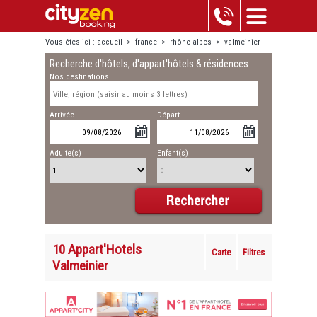
Vous êtes ici :
accueil
>
france
>
rhône-alpes
>
valmeinier
Recherche d'hôtels, d'appart'hôtels & résidences
Nos destinations
Arrivée
Départ
Adulte(s)
Enfant(s)
10 Appart'Hotels
Carte
Filtres
Valmeinier