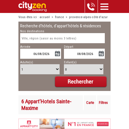
Vous êtes ici :
accueil
>
france
>
provence-alpes-côte d'azur
Recherche d'hôtels, d'appart'hôtels & résidences
>
sainte-maxime
Nos destinations
Arrivée
Départ
Adulte(s)
Enfant(s)
6 Appart'Hotels Sainte-
Carte
Filtres
Maxime