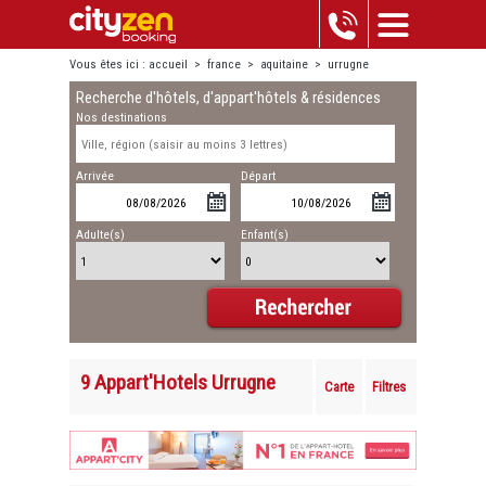
Vous êtes ici :
accueil
>
france
>
aquitaine
>
urrugne
Recherche d'hôtels, d'appart'hôtels & résidences
Nos destinations
Arrivée
Départ
Adulte(s)
Enfant(s)
9 Appart'Hotels Urrugne
Carte
Filtres