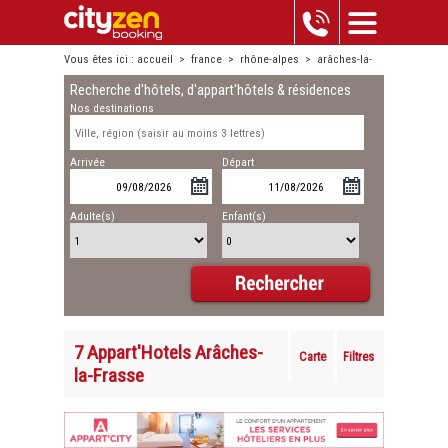
Vous êtes ici :
accueil
>
france
>
rhône-alpes
>
arâches-la-
Recherche d'hôtels, d'appart'hôtels & résidences
frasse
Nos destinations
Arrivée
Départ
Adulte(s)
Enfant(s)
7 Appart'Hotels Arâches-
Carte
Filtres
la-Frasse