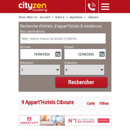
Vous êtes ici :
accueil
>
france
>
aquitaine
>
ciboure
Recherche d'hôtels, d'appart'hôtels & résidences
Nos destinations
Arrivée
Départ
Adulte(s)
Enfant(s)
9 Appart'Hotels Ciboure
Carte
Filtres