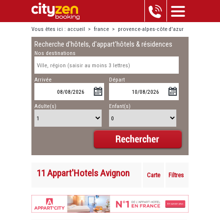
Vous êtes ici :
accueil
>
france
>
provence-alpes-côte d'azur
Recherche d'hôtels, d'appart'hôtels & résidences
>
avignon
Nos destinations
Arrivée
Départ
Adulte(s)
Enfant(s)
11 Appart'Hotels Avignon
Carte
Filtres