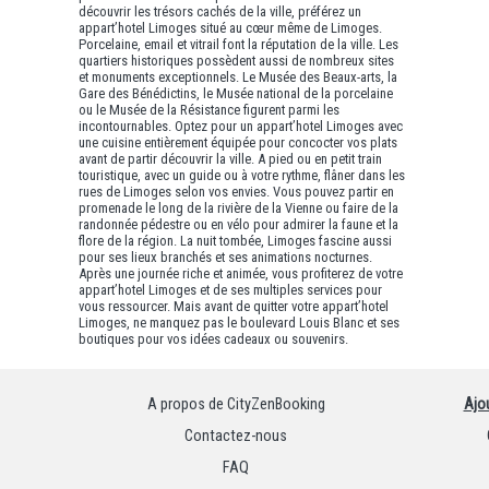
découvrir les trésors cachés de la ville, préférez un
appart’hotel Limoges situé au cœur même de Limoges.
Porcelaine, email et vitrail font la réputation de la ville. Les
quartiers historiques possèdent aussi de nombreux sites
et monuments exceptionnels. Le Musée des Beaux-arts, la
Gare des Bénédictins, le Musée national de la porcelaine
ou le Musée de la Résistance figurent parmi les
incontournables. Optez pour un appart’hotel Limoges avec
une cuisine entièrement équipée pour concocter vos plats
avant de partir découvrir la ville. A pied ou en petit train
touristique, avec un guide ou à votre rythme, flâner dans les
rues de Limoges selon vos envies. Vous pouvez partir en
promenade le long de la rivière de la Vienne ou faire de la
randonnée pédestre ou en vélo pour admirer la faune et la
flore de la région. La nuit tombée, Limoges fascine aussi
pour ses lieux branchés et ses animations nocturnes.
Après une journée riche et animée, vous profiterez de votre
appart’hotel Limoges et de ses multiples services pour
vous ressourcer. Mais avant de quitter votre appart’hotel
Limoges, ne manquez pas le boulevard Louis Blanc et ses
boutiques pour vos idées cadeaux ou souvenirs.
A propos de CityZenBooking
Ajo
Contactez-nous
FAQ