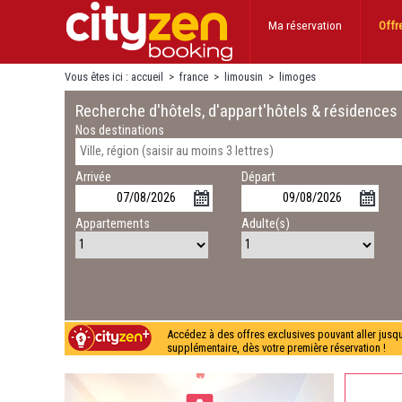
Ma réservation
Offr
Vous êtes ici :
accueil
>
france
>
limousin
>
limoges
Recherche d'hôtels, d'appart'hôtels & résidences
Nos destinations
Arrivée
Départ
Appartements
Adulte(s)
Accédez à des offres exclusives pouvant aller jusq
supplémentaire, dès votre première réservation !