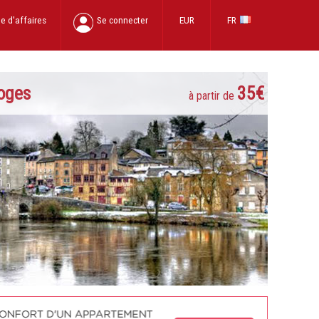
e d'affaires
Se connecter
EUR
FR
oges
35€
à partir de