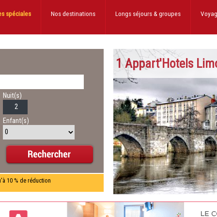
es spéciales
Nos destinations
Longs séjours
& groupes
Voyag
1 Appart'Hotels Lim
Nuit(s)
Enfant(s)
u'à 10 % de réduction