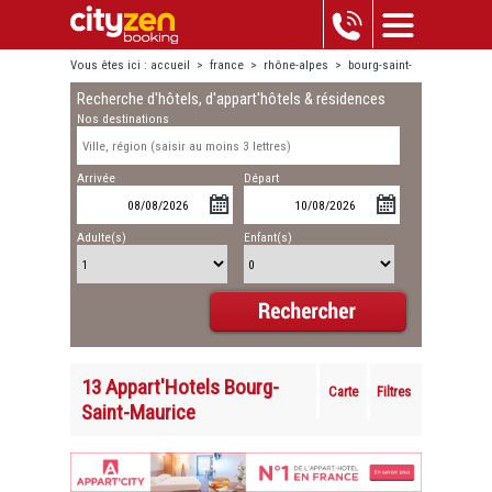
Vous êtes ici :
accueil
>
france
>
rhône-alpes
>
bourg-saint-
Recherche d'hôtels, d'appart'hôtels & résidences
maurice
Nos destinations
Arrivée
Départ
Adulte(s)
Enfant(s)
13 Appart'Hotels Bourg-
Carte
Filtres
Saint-Maurice