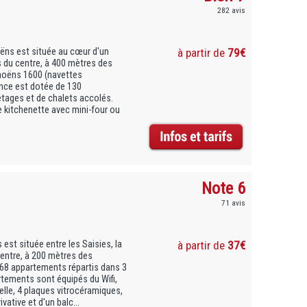
282 avis
ns est située au cœur d'un
à partir de
79€
 du centre, à 400 mètres des
moëns 1600 (navettes
ence est dotée de 130
étages et de chalets accolés.
 kitchenette avec mini-four ou
Note 6
71 avis
st située entre les Saisies, la
à partir de
37€
 centre, à 200 mètres des
8 appartements répartis dans 3
rtements sont équipés du Wifi,
elle, 4 plaques vitrocéramiques,
ivative et d'un balc...