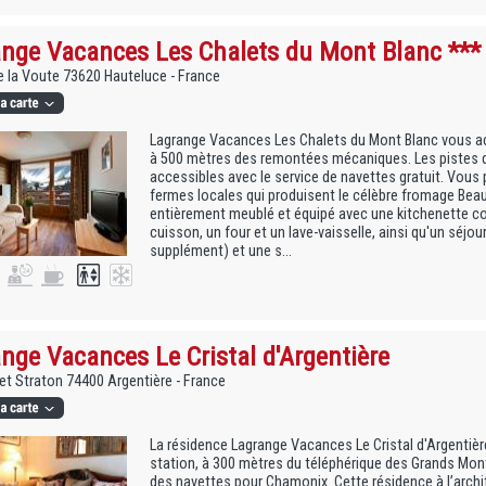
nge Vacances Les Chalets du Mont Blanc ***
e la Voute 73620 Hauteluce - France
Lagrange Vacances Les Chalets du Mont Blanc vous acc
à 500 mètres des remontées mécaniques. Les pistes d
accessibles avec le service de navettes gratuit. Vous 
fermes locales qui produisent le célèbre fromage Bea
entièrement meublé et équipé avec une kitchenette c
cuisson, un four et un lave-vaisselle, ainsi qu'un séjou
supplément) et une s...
nge Vacances Le Cristal d'Argentière
et Straton 74400 Argentière - France
La résidence Lagrange Vacances Le Cristal d'Argentière
station, à 300 mètres du téléphérique des Grands Mont
des navettes pour Chamonix. Cette résidence à l’archi