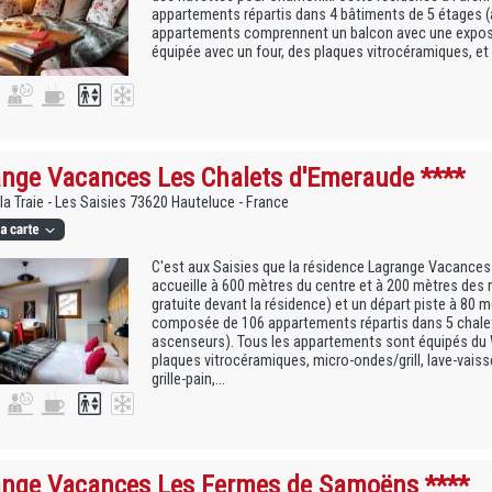
appartements répartis dans 4 bâtiments de 5 étages (
appartements comprennent un balcon avec une exposit
équipée avec un four, des plaques vitrocéramiques, et un
nge Vacances Les Chalets d'Emeraude ****
la Traie - Les Saisies 73620 Hauteluce - France
C'est aux Saisies que la résidence Lagrange Vacance
accueille à 600 mètres du centre et à 200 mètres de
gratuite devant la résidence) et un départ piste à 80 
composée de 106 appartements répartis dans 5 chalet
ascenseurs). Tous les appartements sont équipés du W
plaques vitrocéramiques, micro-ondes/grill, lave-vaissel
grille-pain,...
nge Vacances Les Fermes de Samoëns ****