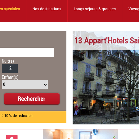
es spéciales
Nos destinations
Longs séjours
& groupes
Voyag
13 Appart'Hotels Sa
Nuit(s)
Enfant(s)
u'à 10 % de réduction