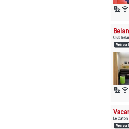
Belam
Club Bela
Vacan
Le Caton 