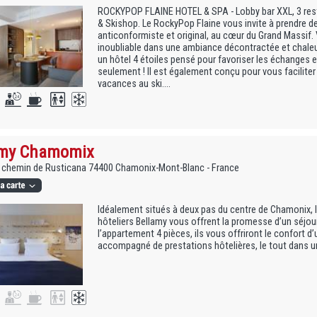
ROCKYPOP FLAINE HOTEL & SPA - Lobby bar XXL, 3 res
& Skishop. Le RockyPop Flaine vous invite à prendre d
anticonformiste et original, au cœur du Grand Massif
inoubliable dans une ambiance décontractée et chaleu
un hôtel 4 étoiles pensé pour favoriser les échanges e
seulement ! Il est également conçu pour vous faciliter 
vacances au ski....
amy Chamomix
6, chemin de Rusticana 74400 Chamonix-Mont-Blanc - France
Idéalement situés à deux pas du centre de Chamonix, 
hôteliers Bellamy vous offrent la promesse d’un séjou
l’appartement 4 pièces, ils vous offriront le confort 
accompagné de prestations hôtelières, le tout dans 