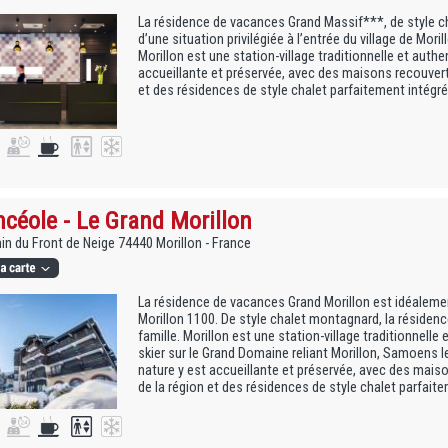
La résidence de vacances Grand Massif***, de style c
d’une situation privilégiée à l’entrée du village de Mor
Morillon est une station-village traditionnelle et authe
accueillante et préservée, avec des maisons recouvert
et des résidences de style chalet parfaitement intégr
céole - Le Grand Morillon
n du Front de Neige 74440 Morillon - France
La résidence de vacances Grand Morillon est idéalemen
Morillon 1100. De style chalet montagnard, la résidenc
famille. Morillon est une station-village traditionnelle
skier sur le Grand Domaine reliant Morillon, Samoens le
nature y est accueillante et préservée, avec des mais
de la région et des résidences de style chalet parfaite