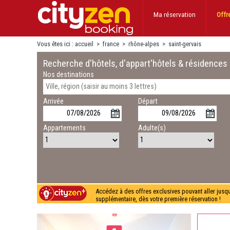
Ma réservation
Offr
Vous êtes ici :
accueil
>
france
>
rhône-alpes
>
saint-gervais
Recherche d'hôtels, d'appart'hôtels & résidences
Nos destinations
Arrivée
Départ
Appartements
Adulte(s)
Accédez à des offres exclusives pouvant aller jusq
supplémentaire, dès votre première réservation !