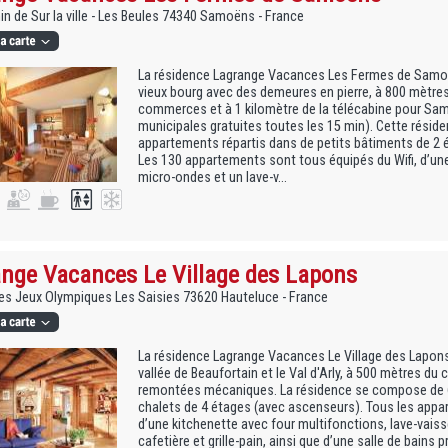
n de Sur la ville - Les Beules 74340 Samoëns - France
La résidence Lagrange Vacances Les Fermes de Samoë
vieux bourg avec des demeures en pierre, à 800 mètres
commerces et à 1 kilomètre de la télécabine pour Sa
municipales gratuites toutes les 15 min). Cette résid
appartements répartis dans de petits bâtiments de 2 
Les 130 appartements sont tous équipés du Wifi, d’une
micro-ondes et un lave-v...
nge Vacances Le Village des Lapons
s Jeux Olympiques Les Saisies 73620 Hauteluce - France
La résidence Lagrange Vacances Le Village des Lapons e
vallée de Beaufortain et le Val d'Arly, à 500 mètres du
remontées mécaniques. La résidence se compose de 6
chalets de 4 étages (avec ascenseurs). Tous les appa
d’une kitchenette avec four multifonctions, lave-vaiss
cafetière et grille-pain, ainsi que d’une salle de bains pr