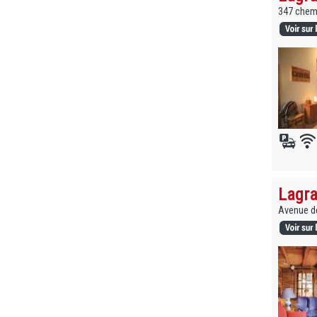
347 chemi
Lagra
Avenue de