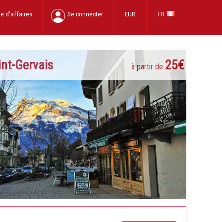
e d'affaires
Se connecter
EUR
FR
int-Gervais
25€
à partir de