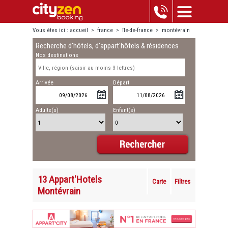
Vous êtes ici :
accueil
>
france
>
île-de-france
>
montévrain
Recherche d'hôtels, d'appart'hôtels & résidences
Nos destinations
Arrivée
Départ
Adulte(s)
Enfant(s)
13 Appart'Hotels
Carte
Filtres
Montévrain