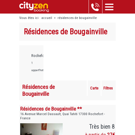
Vous êtes ici :
accueil
>
résidences de bougainville
Résidences de Bougainville
Rochefort,
1
appart'hotels
Résidences de
Carte
Filtres
Bougainville
Résidences de Bougainville **
16 Avenue Marcel Dassault, Quai Tahiti 17300 Rochefort -
France
Très bien 8
à partir de
27€