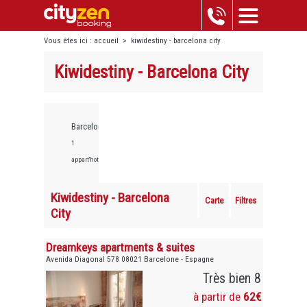
Vous êtes ici :
accueil
>
kiwidestiny - barcelona city
Kiwidestiny - Barcelona City
Barcelone,
1
appart'hotels
Kiwidestiny - Barcelona
Carte
Filtres
City
Dreamkeys apartments & suites
Avenida Diagonal 578 08021 Barcelone - Espagne
Très bien 8
à partir de
62€