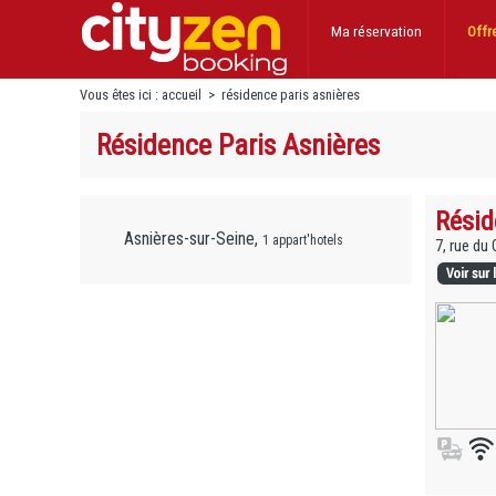
Ma réservation
Offr
Vous êtes ici :
accueil
>
résidence paris asnières
Résidence Paris Asnières
Résid
Asnières-sur-Seine,
1 appart'hotels
7, rue du