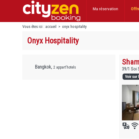
Ma réservation
Offr
Vous êtes ici :
accueil
>
onyx hospitality
Onyx Hospitality
Shama
Bangkok,
2 appart'hotels
39/1 Soi 