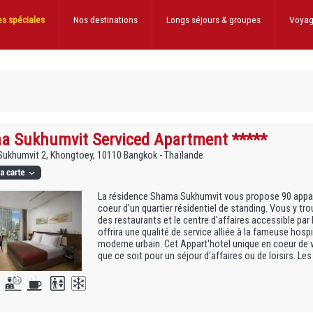
es spéciales
Nos destinations
Longs séjours
& groupes
Voyag
 Sukhumvit Serviced Apartment *****
Sukhumvit 2, Khongtoey, 10110 Bangkok - Thaïlande
La résidence Shama Sukhumvit vous propose 90 appa
coeur d'un quartier résidentiel de standing. Vous y t
des restaurants et le centre d'affaires accessible par 
offrira une qualité de service alliée à la fameuse hosp
moderne urbain. Cet Appart'hotel unique en coeur de v
que ce soit pour un séjour d'affaires ou de loisirs. Les j