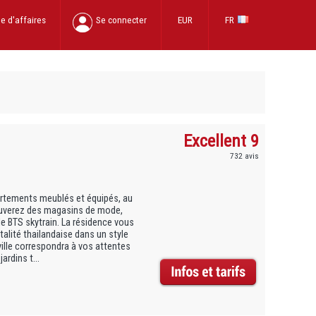
e d'affaires
Se connecter
EUR
FR
Excellent 9
732 avis
rtements meublés et équipés, au
rouverez des magasins de mode,
le BTS skytrain. La résidence vous
italité thailandaise dans un style
ille correspondra à vos attentes
ardins t...