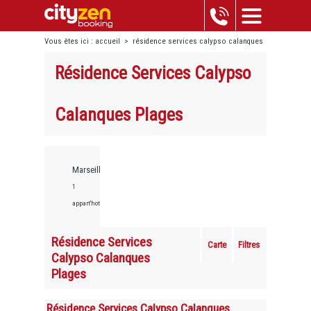
Vous êtes ici :
accueil
>
résidence services calypso calanques
plages
Résidence Services Calypso
Calanques Plages
Marseille,
1
appart'hotels
Résidence Services
Carte
Filtres
Calypso Calanques
Plages
Résidence Services Calypso Calanques