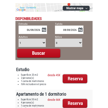
DISPONIBILIDADES
Entrada
Salida
Adultos
Niños
Estudio
Superficie 25 m2
desde 45€
2 persona(s)
1 cama de matrimonio
IVA incluido en el precio
Apartamento de 1 dormitorio
Superficie 30 m2
desde 66€
4 persona(s)
1 cama de matrimonio