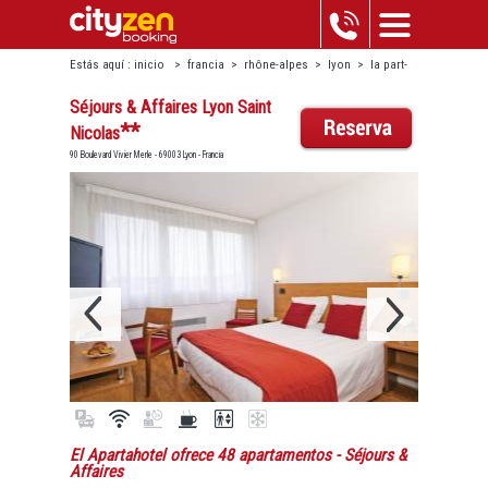
Estás aquí :
inicio
>
francia
>
rhône-alpes
>
lyon
>
la part-
dieu
>
séjours & affaires lyon saint nicolas
Séjours & Affaires Lyon Saint
**
Nicolas
90 Boulevard Vivier Merle - 69003 Lyon - Francia
El Apartahotel ofrece 48 apartamentos
- Séjours &
Affaires