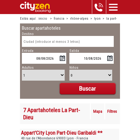
Estás aquí :
inicio
>
francia
>
rhône-alpes
>
lyon
>
la part-
Buscar apartahoteles
dieu
Destino
Entrada
Salida
Adultos
Niños
7 Apartahoteles La Part-
Mapa
Filtres
Dieu
Appart'City Lyon Part-Dieu Garibaldi **
40 rue de l'Abondance 69003 Lyon - Francia