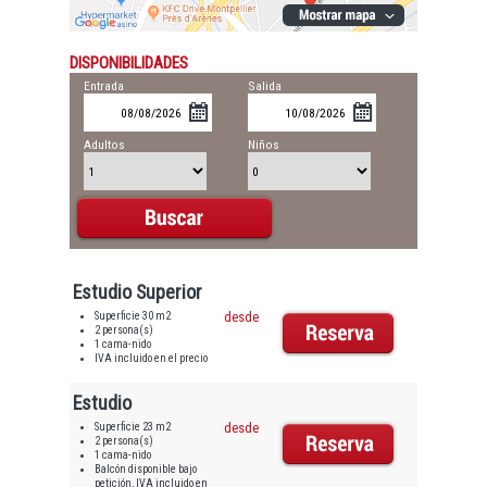
DISPONIBILIDADES
Entrada
Salida
Adultos
Niños
Estudio Superior
Superficie 30 m2
desde
2 persona(s)
1 cama-nido
IVA incluido en el precio
Estudio
Superficie 23 m2
desde
2 persona(s)
1 cama-nido
Balcón disponible bajo
petición, IVA incluido en