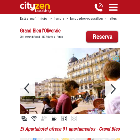
Estás aquí :
inicio
>
francia
>
languedoc-roussillon
>
lattes
>
grand bleu l'oliveraie
Grand Bleu l'Oliveraie
380, chemin du Floréal - 34970 Lattes - Francia
El Apartahotel ofrece 91 apartamentos
- Grand Bleu