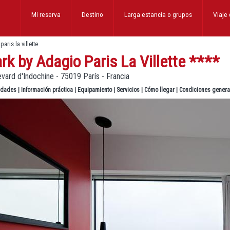
Mi reserva
Destino
Larga estancia
o grupos
Viaje
aris la villette
rk by Adagio Paris La Villette
****
vard d'Indochine - 75019 París - Francia
lidades
|
Información práctica
|
Equipamiento
|
Servicios
|
Cómo llegar
|
Condiciones genera