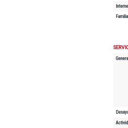
Interne
Famili
SERVIC
Genera
Desay
Activi