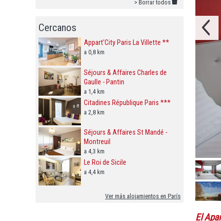
> Borrar todos
Cercanos
Appart'City Paris La Villette **
a 0,8 km
Séjours & Affaires Charles de
Gaulle - Pantin
a 1,4 km
Citadines République Paris ***
a 2,8 km
Séjours & Affaires St Mandé -
Montreuil
a 4,3 km
Le Roi de Sicile
a 4,4 km
Ver más alojamientos en París
El Apa