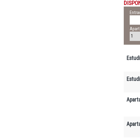
DISPO
Entra
Apar
Estudi
Estud
Apart
Apart