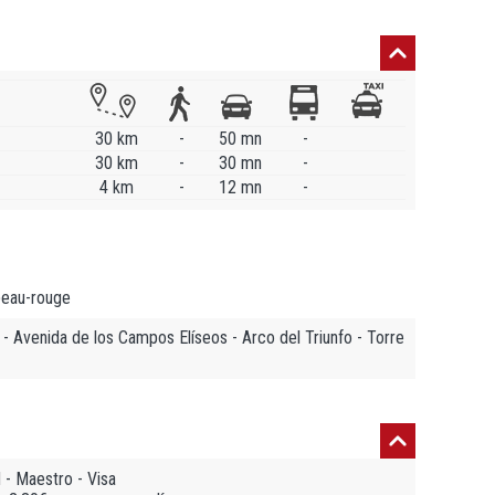
30 km
-
50 mn
-
30 km
-
30 mn
-
4 km
-
12 mn
-
peau-rouge
 Avenida de los Campos Elíseos - Arco del Triunfo - Torre
- Maestro - Visa