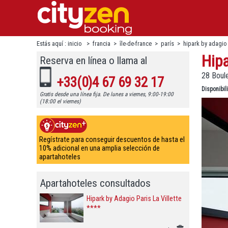
Estás aquí :
inicio
>
francia
>
île-de-france
>
parís
>
hipark by adagio p
Hipa
Reserva en línea o llama al
28 Boule
+33(0)4 67 69 32 17
Disponibi
Gratis desde una línea fija. De lunes a viernes, 9:00-19:00
(18:00 el viernes)
Regístrate para conseguir descuentos de hasta el
10% adicional en una amplia selección de
apartahoteles
Apartahoteles consultados
Hipark by Adagio Paris La Villette
****