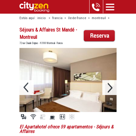
Estás aquí :
inicio
>
francia
>
île-de-france
>
montreuil
>
séjours & affaires st mandé - montreuil
Séjours & Affaires St Mandé -
Montreuil
72 rue Claude Erignac - 93100 Montreuil - Francia
El Apartahotel ofrece 59 apartamentos
- Séjours &
Affaires