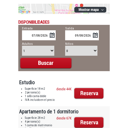
DISPONIBILIDADES
Entrada
Salida
Adultos
Niños
Estudio
Superficie 18 m2
desde 44€
2 persona(s)
1 sofá-cama doble
IVA incluido en el precio
Apartamento de 1 dormitorio
Superficie 28 m2
desde 67€
4 persona(s)
1 cama de matrimonio