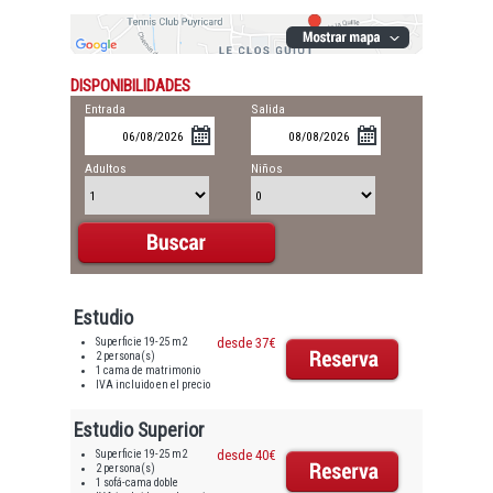
DISPONIBILIDADES
Entrada
Salida
Adultos
Niños
Estudio
Superficie 19-25 m2
desde 37€
2 persona(s)
1 cama de matrimonio
IVA incluido en el precio
Estudio Superior
Superficie 19-25 m2
desde 40€
2 persona(s)
1 sofá-cama doble