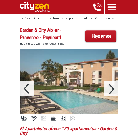
Estás aquí :
inicio
>
francia
>
provence-alpes-côte d'azur
>
puyricard
>
garden & city aix-en-provence - puyricard
Garden & City Aix-en-
Provence - Puyricard
380 Chemin de la Quille - 13540 Puyricard - Francia
El Apartahotel ofrece 120 apartamentos
- Garden &
City