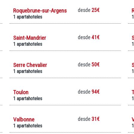
Roquebrune-sur-Argens
desde
25€
1 apartahoteles
1
Saint-Mandrier
desde
41€
S
1 apartahoteles
1
Serre Chevalier
desde
50€
1 apartahoteles
1
Toulon
desde
94€
T
1 apartahoteles
1
Valbonne
desde
31€
1 apartahoteles
1