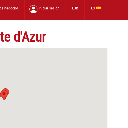
 de negocios
Iniciar sesión
EUR
ES
te d'Azur