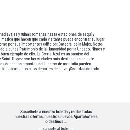
 medievales y ruinas romanas hasta estaciones de esquí y
 climática que hacen que cada visitante pueda encontrar su lugar
 como por sus importantes edificios: Catedral de la Major, Notre-
iendo algunas Patrimonio de la Humanidad por la Unesco. Nimes y
buen ejemplo de ello. La Costa Azul es un paraíso del
a y Saint-Tropez son las ciudades más destacadas en este
ntal es donde los amantes del turismo de montaña pueden
 los aficionados a los deportes de nieve. ¡Disfrutad de todo
Suscríbete a nuestro boletín y recibe todas
nuestras ofertas, nuestros nuevos Apartahoteles
o destinos …
Inscríbete al boletín