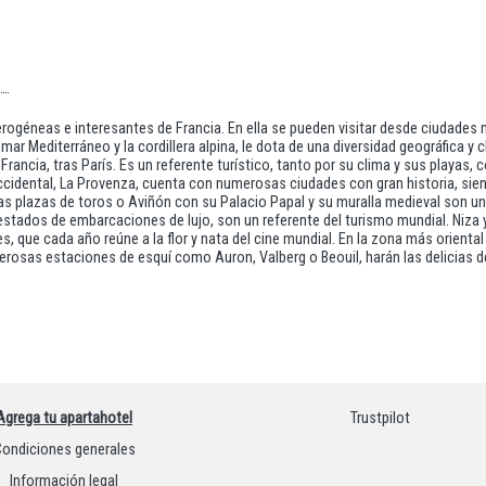
rogéneas e interesantes de Francia. En ella se pueden visitar desde ciudades
 mar Mediterráneo y la cordillera alpina, le dota de una diversidad geográfica y
Francia, tras París. Es un referente turístico, tanto por su clima y sus playas,
s occidental, La Provenza, cuenta con numerosas ciudades con gran historia, s
s plazas de toros o Aviñón con su Palacio Papal y su muralla medieval son un 
testados de embarcaciones de lujo, son un referente del turismo mundial. Niz
es, que cada año reúne a la flor y nata del cine mundial. En la zona más orie
erosas estaciones de esquí como Auron, Valberg o Beouil, harán las delicias de
Agrega tu apartahotel
Trustpilot
ondiciones generales
Información legal