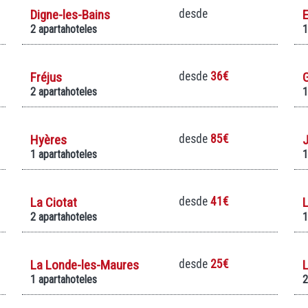
Digne-les-Bains
desde
E
2 apartahoteles
1
Fréjus
desde
36€
2 apartahoteles
1
Hyères
desde
85€
J
1 apartahoteles
1
La Ciotat
desde
41€
L
2 apartahoteles
1
La Londe-les-Maures
desde
25€
1 apartahoteles
2