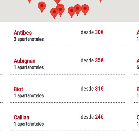
Antibes
desde
30€
3 apartahoteles
1
Aubignan
desde
35€
1 apartahoteles
6
Biot
desde
31€
B
1 apartahoteles
1
Callian
desde
24€
1 apartahoteles
1