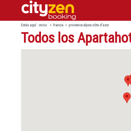
Estás aquí :
inicio
>
francia
>
provence-alpes-côte d'azur
Todos los Apartahot