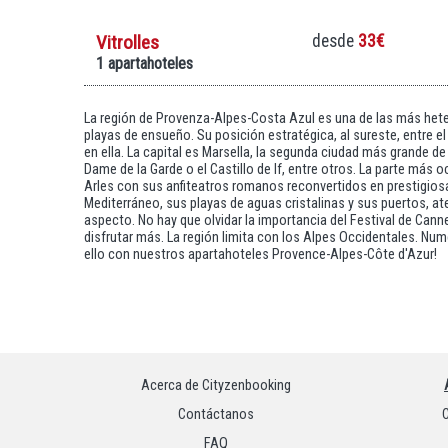
Vitrolles
desde
33€
1 apartahoteles
La región de Provenza-Alpes-Costa Azul es una de las más hete
playas de ensueño. Su posición estratégica, al sureste, entre el
en ella. La capital es Marsella, la segunda ciudad más grande de 
Dame de la Garde o el Castillo de If, entre otros. La parte má
Arles con sus anfiteatros romanos reconvertidos en prestigiosa
Mediterráneo, sus playas de aguas cristalinas y sus puertos, a
aspecto. No hay que olvidar la importancia del Festival de Cann
disfrutar más. La región limita con los Alpes Occidentales. Num
ello con nuestros apartahoteles Provence-Alpes-Côte d'Azur!
Acerca de Cityzenbooking
Contáctanos
C
FAQ