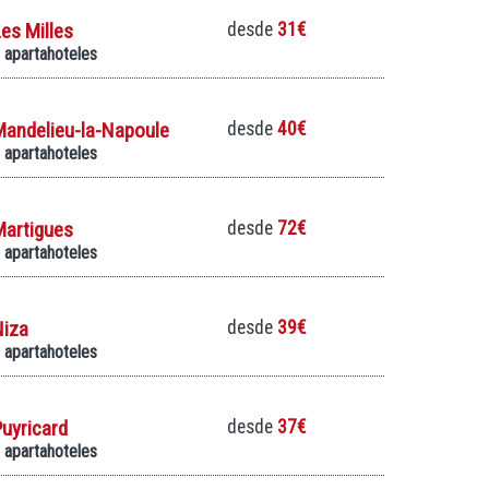
es Milles
desde
31€
 apartahoteles
Mandelieu-la-Napoule
desde
40€
 apartahoteles
Martigues
desde
72€
 apartahoteles
Niza
desde
39€
 apartahoteles
uyricard
desde
37€
 apartahoteles