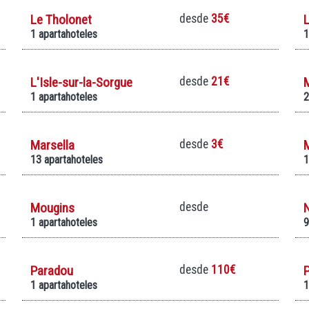
Le Tholonet
desde
35€
L
1 apartahoteles
1
L'Isle-sur-la-Sorgue
desde
21€
1 apartahoteles
2
Marsella
desde
3€
13 apartahoteles
1
Mougins
desde
1 apartahoteles
9
Paradou
desde
110€
P
1 apartahoteles
1