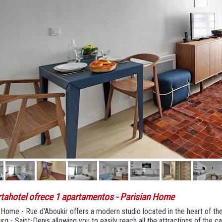
rtahotel ofrece 1 apartamentos
- Parisian Home
 Home - Rue d'Aboukir offers a modern studio located in the heart of the
rg - Saint-Denis allowing you to easily reach all the attractions of the cap