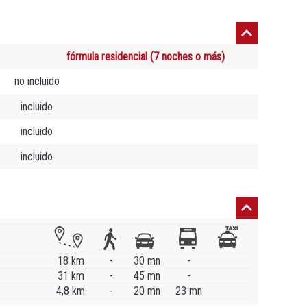
fórmula residencial (7 noches o más)
no incluido
incluido
incluido
incluido
18 km
-
30 mn
-
31 km
-
45 mn
-
4,8 km
-
20 mn
23 mn