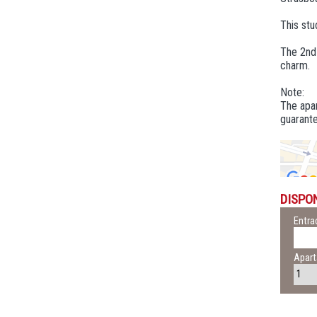
This stu
The 2nd 
charm.
Note:
The apar
guarante
DISPO
Entra
Apar