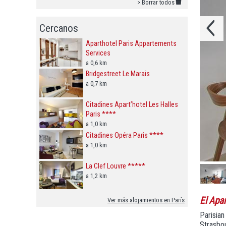
> Borrar todos
Cercanos
Aparthotel Paris Appartements
Services
a 0,6 km
Bridgestreet Le Marais
a 0,7 km
Citadines Apart’hotel Les Halles
Paris ****
a 1,0 km
Citadines Opéra Paris ****
a 1,0 km
La Clef Louvre *****
a 1,2 km
El Apa
Ver más alojamientos en París
Parisian
Strasbou