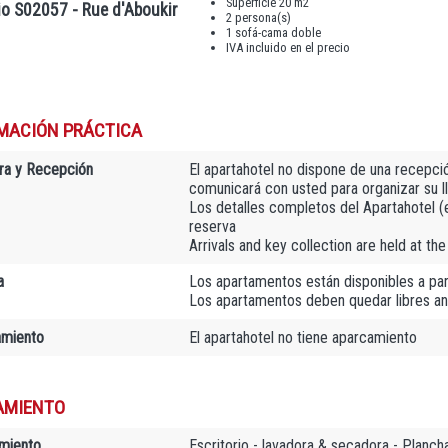
Superficie 20 m2
io S02057 - Rue d'Aboukir
2 persona(s)
1 sofá-cama doble
IVA incluido en el precio
MACIÓN PRÁCTICA
ra y Recepción
El apartahotel no dispone de una recepció
comunicará con usted para organizar su l
Los detalles completos del Apartahotel (e-
reserva
Arrivals and key collection are held at th
a
Los apartamentos están disponibles a par
Los apartamentos deben quedar libres an
amiento
El apartahotel no tiene aparcamiento
AMIENTO
miento
Escritorio - lavadora & secadora - Planc