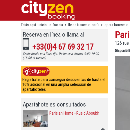
Estás aquí :
inicio
>
francia
>
île-de-france
>
parís
>
opera-bourse
>
Pari
Reserva en línea o llama al
126 rue 
+33(0)4 67 69 32 17
Disponibi
Gratis desde una línea fija. De lunes a viernes, 9:00-19:00
(18:00 el viernes)
Regístrate para conseguir descuentos de hasta el
10% adicional en una amplia selección de
apartahoteles
Apartahoteles consultados
Parisian Home - Rue d'Aboukir