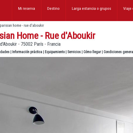
Mi reserva
Destino
Larga estancia
o grupos
Viaje
parisian home - rue d'aboukir
sian Home - Rue d'Aboukir
d'Aboukir - 75002 París - Francia
lidades
|
Información práctica
|
Equipamiento
|
Servicios
|
Cómo llegar
|
Condiciones genera