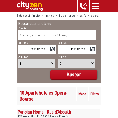
Estás aquí :
inicio
>
francia
>
île-de-france
>
parís
>
opera-
Buscar apartahoteles
bourse
Destino
Entrada
Salida
Adultos
Niños
10 Apartahoteles Opera-
Mapa
Filtres
Bourse
Parisian Home - Rue d'Aboukir
126 rue d'Aboukir 75002 París - Francia