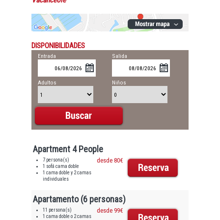
Vacanceole
DISPONIBILIDADES
Entrada
Salida
Adultos
Niños
Apartment 4 People
7 persona(s)
desde 80€
1 sofá cama doble
1 cama doble y 2 camas
individuales
Apartamento (6 personas)
11 persona(s)
desde 99€
1 cama doble o 2 camas