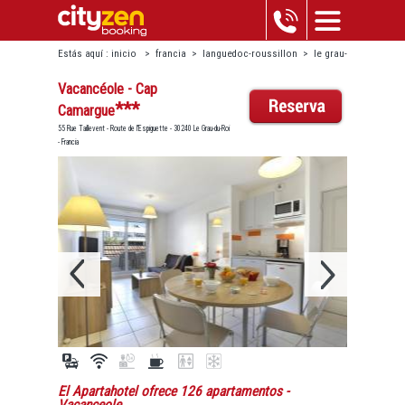
Estás aquí :
inicio
>
francia
>
languedoc-roussillon
>
le grau-
du-roi
>
vacancéole - cap camargue
Vacancéole - Cap
***
Camargue
55 Rue Taillevent - Route de l'Espiguette - 30240 Le Grau-du-Roi
- Francia
El Apartahotel ofrece 126 apartamentos
-