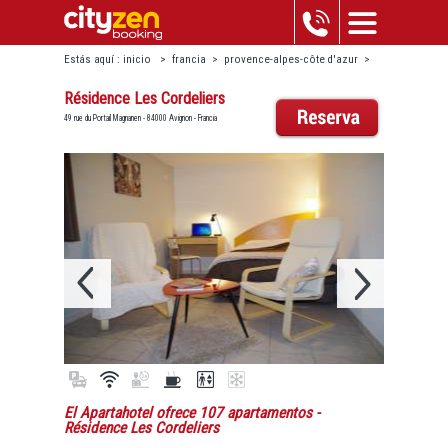
Estás aquí :
inicio
>
francia
>
provence-alpes-côte d'azur
>
avignon
>
résidence les cordeliers
Résidence Les Cordeliers
49 rue du Portail Magnanen - 84000 Avignon - Francia
El Apartahotel ofrece 107 apartamentos
-
Résidence Les Cordeliers