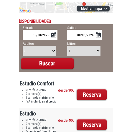
DISPONIBILIDADES
Entrada
Salida
Adultos
Niños
Estudio Comfort
Superficie 22 m2
desde 30€
2 persona(s)
1 cama de matrimonio
IVA incluido en el precio
Estudio
Superficie 20 m2
desde 40€
2 persona(s)
1 cama de matrimonio
Estancia mínima: 1 mes