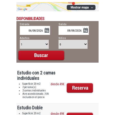
DISPONIBILIDADES
Entrada
Salida
Adultos
Niños
Estudio con 2 camas
individuales
Superficie 20 m2
desde 49€
2 persona(s)
2 camas individuales
Aire acondicionado , IVA
incluido en el precio
Estudio Doble
Superficie 20 m2
desde 49€