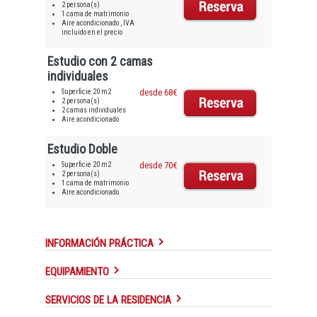
2 persona(s)
1 cama de matrimonio
Aire acondicionado , IVA
incluido en el precio
Estudio con 2 camas
individuales
Superficie 20 m2
desde 68€
2 persona(s)
2 camas individuales
Aire acondicionado
Estudio Doble
Superficie 20 m2
desde 70€
2 persona(s)
1 cama de matrimonio
Aire acondicionado
INFORMACIÓN PRÁCTICA
EQUIPAMIENTO
SERVICIOS DE LA RESIDENCIA