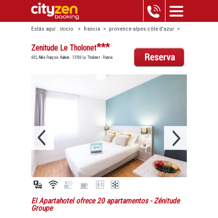
Estás aquí :
inicio
>
francia
>
provence-alpes-côte d'azur
>
le tholonet
>
zenitude le tholonet
***
Zenitude Le Tholonet
445, Allée François Aubrun - 13100 Le Tholonet - Francia
El Apartahotel ofrece 20 apartamentos
- Zénitude
Groupe