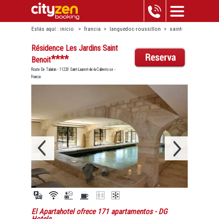
Estás aquí :
inicio
>
francia
>
languedoc-roussillon
>
saint-
laurent-de-la-cabrerisse
>
résidence les jardins saint benoit
Résidence Les Jardins Saint
****
Benoit
Route De Talairan - 11220 Saint-Laurent-de-la-Cabrerisse -
Francia
El Apartahotel ofrece 171 apartamentos
- DG