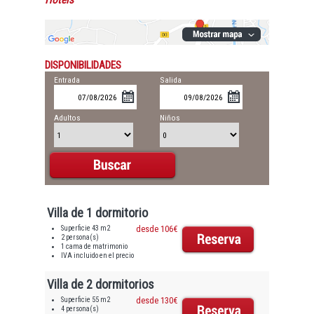
Hotels
DISPONIBILIDADES
Entrada
Salida
Adultos
Niños
Villa de 1 dormitorio
Superficie 43 m2
desde 106€
2 persona(s)
1 cama de matrimonio
IVA incluido en el precio
Villa de 2 dormitorios
Superficie 55 m2
desde 130€
4 persona(s)