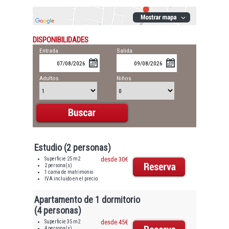
DISPONIBILIDADES
Entrada
Salida
Adultos
Niños
Estudio (2 personas)
Superficie 25 m2
desde 30€
2 persona(s)
1 cama de matrimonio
IVA incluido en el precio
Apartamento de 1 dormitorio
(4 personas)
Superficie 35 m2
desde 45€
4 persona(s)