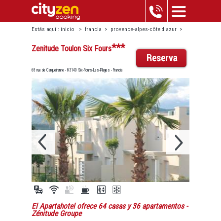
Estás aquí :
inicio
>
francia
>
provence-alpes-côte d'azur
>
six-fours-les-plages
>
zenitude toulon six fours
***
Zenitude Toulon Six Fours
68 rue de Carqueiranne - 83140 Six-Fours-Les-Plages - Francia
El Apartahotel ofrece 64 casas y 36 apartamentos
-
Zénitude Groupe