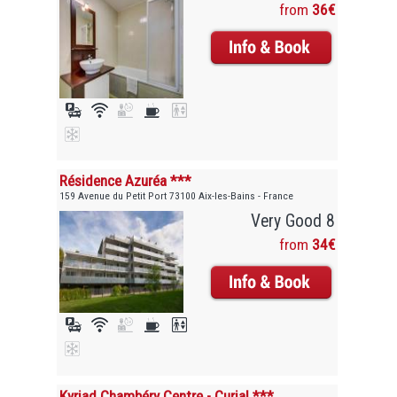
from
36€
Résidence Azuréa ***
159 Avenue du Petit Port 73100 Aix-les-Bains - France
Very Good 8
from
34€
Kyriad Chambéry Centre - Curial ***