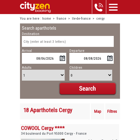
You are here :
home
>
france
>
île-de-france
>
cergy
Search aparthotels
Destination
Arrival
Departure
Adults
Children
18 Aparthotels Cergy
Map
Filtres
COWOOL Cergy ****
34 boulevard du Port 95000 Cergy - France