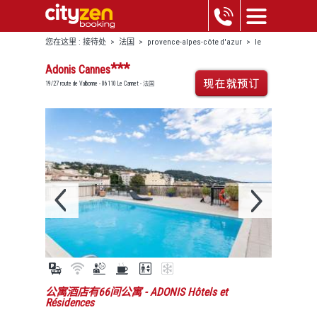
您在这里 :
接待处
>
法国
>
provence-alpes-côte d'azur
>
le
cannet
>
adonis cannes
***
Adonis Cannes
19/27 route de Valbonne - 06110 Le Cannet - 法国
公寓酒店有66间公寓
- ADONIS Hôtels et
Résidences