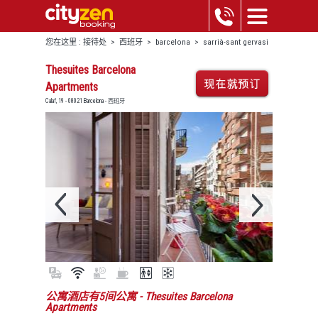
您在这里 :
接待处
>
西班牙
>
barcelona
>
sarrià-sant gervasi
>
thesuites barcelona apartments
Thesuites Barcelona
Apartments
Calaf, 19 - 08021 Barcelona - 西班牙
公寓酒店有5间公寓
- Thesuites Barcelona
Apartments