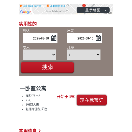
实用性的
到达
出发
成人
儿童
一卧室公寓
面积 75 m2
开始于 59€
2 人
1张双人床
包括增值税, 阳台
实用信息