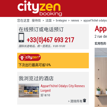
您在这里 :
接待处
>
法国
>
bretagne
>
rennes
>
appart'hôtel odalys 
Appa
在线预订或电话预订
2 rue d
+33(0)467 693 217
实用性的
国际长途电话。周一至周五，9:00-19:00
下次出行最高可省10%
我浏览过的酒店
Appart'hôtel Odalys City Rennes
Lorgeril
好 8/10
> 清除所有