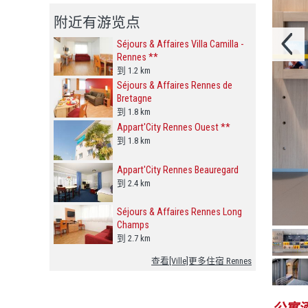
附近有游览点
Séjours & Affaires Villa Camilla -
Rennes **
到 1.2 km
Séjours & Affaires Rennes de
Bretagne
到 1.8 km
Appart'City Rennes Ouest **
到 1.8 km
Appart'City Rennes Beauregard
到 2.4 km
Séjours & Affaires Rennes Long
Champs
到 2.7 km
查看[Ville]更多住宿 Rennes