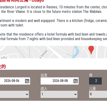
店有90间公寓
- Odalys
esidence Lorgeril is located in Rennes, 10 minutes from the center, cl
 the River Vilaine. It is close to the future metro station The Mabilais.
rtment is modern and well equipped. There is a kitchen (fridge, cerami
oom with toilet.
ote that the residence offers a hotel formula with bed linen and towels 
ntial formula from 7 nights with bed linen provided and housekeeping s
性的
出发
夜
成人
儿童