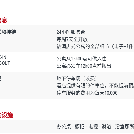
信息
式和接待
24小时服务台
每周7天全开放
该酒店式公寓的全部细节（电子邮件
-IN
公寓从15h00点可供入住
-OUT
公寓必须在12h00点前搬出
场
地下停车场（收费）
酒店提供有限的停車位，不能提前預
停车服务的费用为每天10.00€
的设施
办公桌 - 橱柜 - 电视 - 淋浴 - 浴室厕