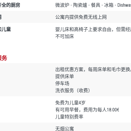
齐全的厨房
微波炉 - 陶瓷爐 - 餐具 - 冰箱 - Dishwasher (
网
公寓内提供免费无线上网
和儿童
婴儿床和高椅子上要求自由，但需经
不可加床
服务
出租优惠方案，每周床单和毛巾更换
提供床单
停车场
洗衣服务（收费）
免费为儿童4岁
有可用早餐，费用为每人18.00€
儿童特别费率
无烟公寓