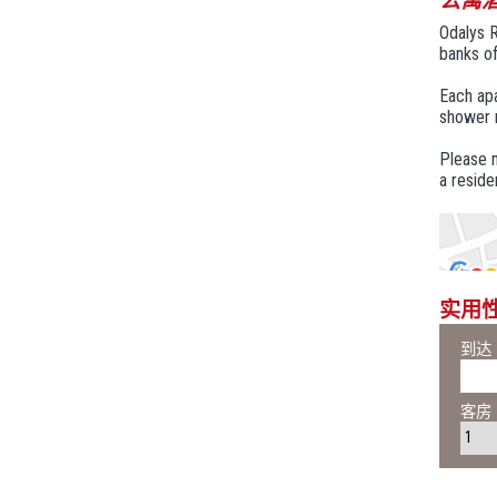
公寓酒
Odalys R
banks of
Each apa
shower r
Please n
a reside
实用
到达
客房