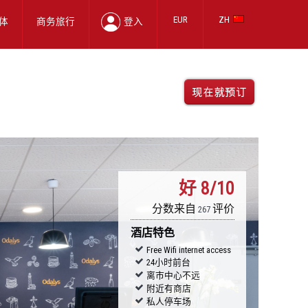
EUR
ZH
体
商务旅行
登入
好
8/10
分数来自
评价
267
酒店特色
Free Wifi internet access
24小时前台
离市中心不远
附近有商店
私人停车场