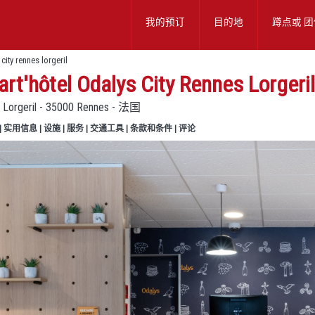
我的预订
目的地
蹲点或
团
city rennes lorgeril
rt'hôtel Odalys City Rennes Lorgeril
e Lorgeril - 35000 Rennes - 法国
|
实用信息
|
设施
|
服务
|
交通工具
|
条款和条件
|
评论