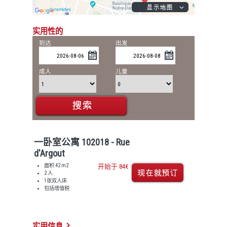
实用性的
到达
出发
成人
儿童
一卧室公寓 102018 - Rue
d'Argout
面积 42 m2
开始于 84€
2 人
1张双人床
包括增值税
实用信息