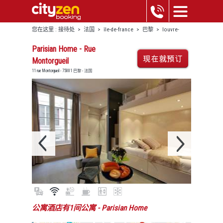
您在这里 :
接待处
>
法国
>
île-de-france
>
巴黎
>
louvre-
châtelet
>
parisian home - rue montorgueil
Parisian Home - Rue
Montorgueil
11 rue Montorgueil - 75001 巴黎 - 法国
公寓酒店有1间公寓
- Parisian Home