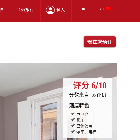
EUR
ZH
体
商务旅行
登入
评分
6/10
分数来自
评价
106
酒店特色
市中心
餐厅
空调公寓
停车，电梯