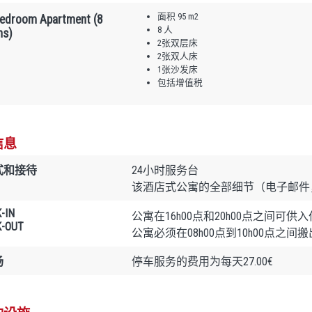
面积 95 m2
edroom Apartment (8
8 人
ns)
2张双层床
2张双人床
1张沙发床
包括增值税
信息
式和接待
24小时服务台
该酒店式公寓的全部细节（电子邮件
-IN
公寓在16h00点和20h00点之间可供入
-OUT
公寓必须在08h00点到10h00点之间搬
场
停车服务的费用为每天27.00€