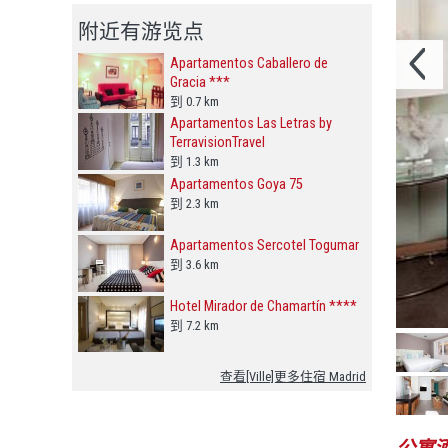
附近有游览点
Apartamentos Caballero de
Gracia ***
到 0.7 km
Apartamentos Las Letras by
TerravisionTravel
到 1.3 km
Apartamentos Goya 75
到 2.3 km
Apartamentos Sercotel Togumar
到 3.6 km
Hotel Mirador de Chamartín ****
到 7.2 km
查看[Ville]更多住宿 Madrid