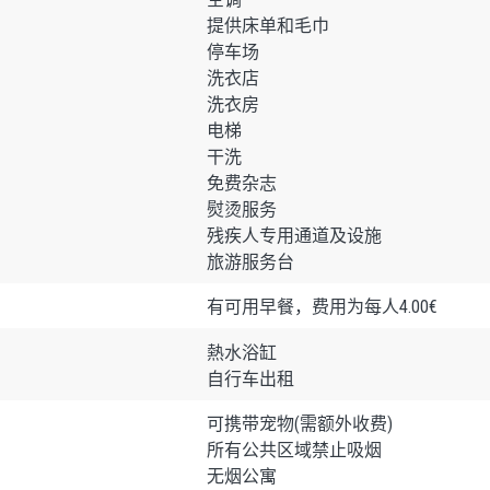
提供床单和毛巾
停车场
洗衣店
洗衣房
电梯
干洗
免费杂志
熨烫服务
残疾人专用通道及设施
旅游服务台
有可用早餐，费用为每人4.00€
熱水浴缸
自行车出租
可携带宠物(需额外收费)
所有公共区域禁止吸烟
无烟公寓