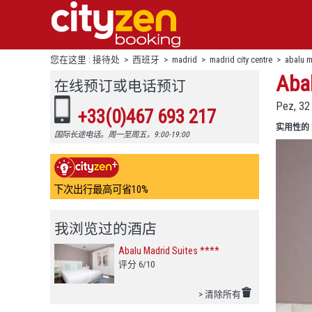
您在这里 :
接待处
>
西班牙
>
madrid
>
madrid city centre
>
abalu m
Aba
在线预订或电话预订
Pez, 3
+33(0)467 693 217
实用性的
国际长途电话。周一至周五，9:00-19:00
下次出行最高可省10%
我浏览过的酒店
Abalu Madrid Suites ****
评分 6/10
> 清除所有