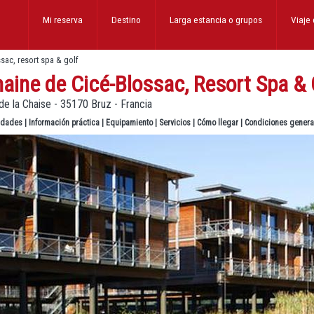
Mi reserva
Destino
Larga estancia
o grupos
Viaje
sac, resort spa & golf
ine de Cicé-Blossac, Resort Spa & 
e la Chaise - 35170 Bruz - Francia
lidades
|
Información práctica
|
Equipamiento
|
Servicios
|
Cómo llegar
|
Condiciones genera