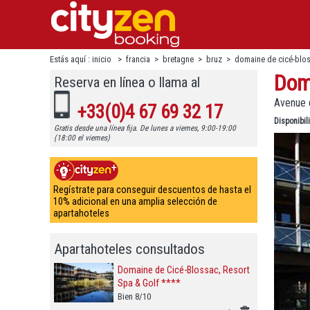
Estás aquí :
inicio
>
francia
>
bretagne
>
bruz
>
domaine de cicé-blos
Doma
Reserva en línea o llama al
Avenue d
+33(0)4 67 69 32 17
Disponibi
Gratis desde una línea fija. De lunes a viernes, 9:00-19:00
(18:00 el viernes)
Regístrate para conseguir descuentos de hasta el
10% adicional en una amplia selección de
apartahoteles
Apartahoteles consultados
Domaine de Cicé-Blossac, Resort
Spa & Golf ****
Bien 8/10