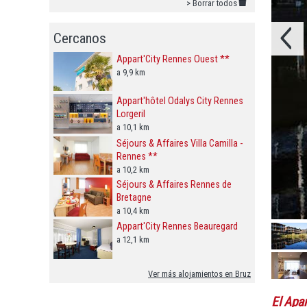
> Borrar todos
Cercanos
Appart'City Rennes Ouest **
a 9,9 km
Appart'hôtel Odalys City Rennes
Lorgeril
a 10,1 km
Séjours & Affaires Villa Camilla -
Rennes **
a 10,2 km
Séjours & Affaires Rennes de
Bretagne
a 10,4 km
Appart'City Rennes Beauregard
a 12,1 km
Ver más alojamientos en Bruz
El Apa