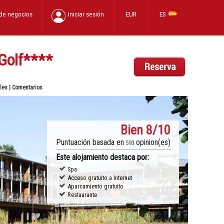
 de negocios
Iniciar sesión
EUR
ES
Golf
****
les
|
Comentarios
Bien
8/10
Puntuación basada en
opinion(es)
593
Este alojamiento destaca por:
Spa
Acceso gratuito a Internet
Aparcamiento gratuito
Restaurante