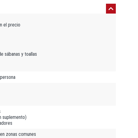
n el precio
e sábanas y toallas
 persona
s
n suplemento)
madores
s en zonas comunes