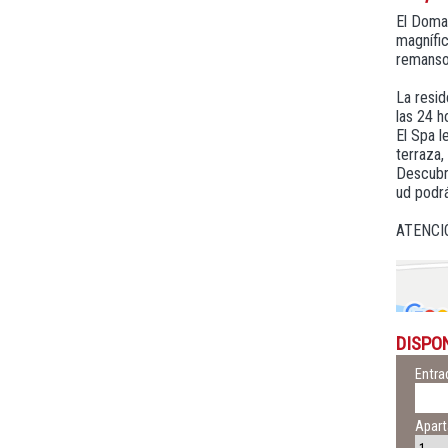
El Domai
magnífic
remanso 
La resid
las 24 h
El Spa l
terraza,
Descubra
ud podrá
ATENCIÓ
DISPO
Entra
Apar