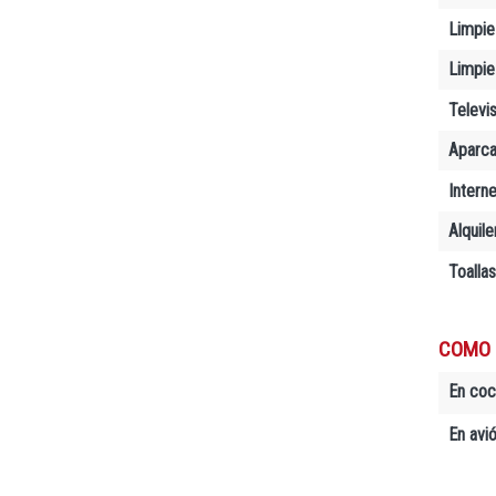
Limpie
Limpiez
Televi
Aparc
Interne
Alquil
Toallas
COMO 
En co
En avió