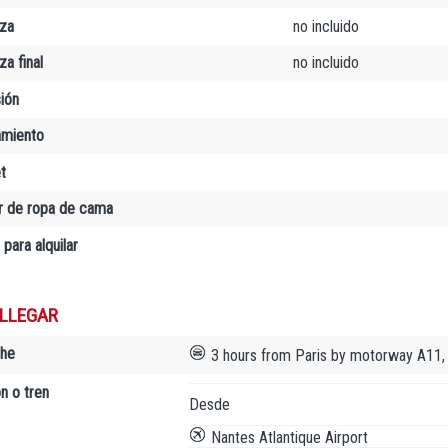
za
no incluido
a final
no incluido
sión
amiento
t
er de ropa de cama
 para alquilar
LLEGAR
che
3 hours from Paris by motorway A11,
n o tren
Desde
Nantes Atlantique Airport