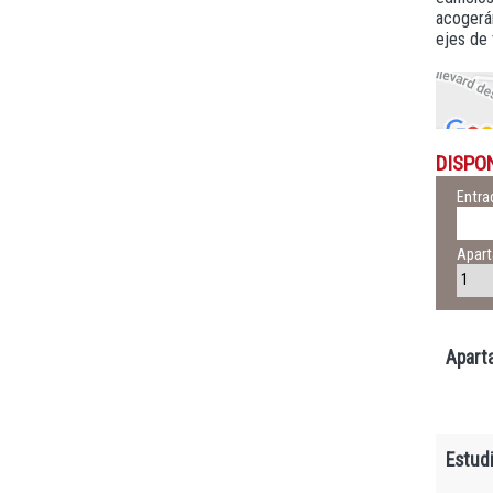
acogerán
ejes de 
DISPO
Entra
Apar
Apart
Estud