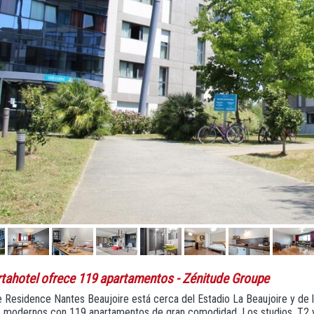
rtahotel ofrece 119 apartamentos
- Zénitude Groupe
 Residence Nantes Beaujoire está cerca del Estadio La Beaujoire y de 
os modernos con 119 apartamentos de gran comodidad. Los studios, T2