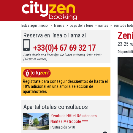
Estás aquí :
inicio
>
francia
>
pays de la loire
>
nantes
>
zenitude hôt
Zen
Reserva en línea o llama al
23-25 r
+33(0)4 67 69 32 17
Disponibi
Gratis desde una línea fija. De lunes a viernes, 9:00-19:00
(18:00 el viernes)
Regístrate para conseguir descuentos de hasta el
10% adicional en una amplia selección de
apartahoteles
Apartahoteles consultados
Zenitude Hôtel-Résidences
Nantes Métropole ***
Puntuación 5/10