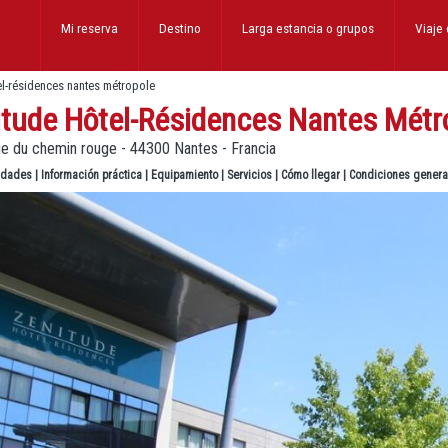
Mi reserva
Destino
Larga estancia
o grupos
Viaje
el-résidences nantes métropole
itude Hôtel-Résidences Nantes Métr
ue du chemin rouge - 44300 Nantes - Francia
lidades
|
Información práctica
|
Equipamiento
|
Servicios
|
Cómo llegar
|
Condiciones genera