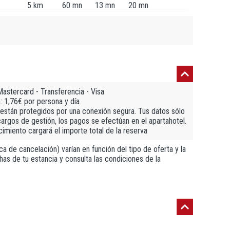
5 km
60 mn
13 mn
20 mn
astercard - Transferencia - Visa
a: 1,76€ por persona y día
están protegidos por una conexión segura. Tus datos sólo
cargos de gestión, los pagos se efectúan en el apartahotel.
cimiento cargará el importe total de la reserva
a de cancelación) varían en función del tipo de oferta y la
has de tu estancia y consulta las condiciones de la