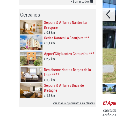
> Borrar todos
Cercanos
Séjours & Affaires Nantes La
Beaujoire
a 0,3 km
Cerise Nantes La Beaujoire ***
a 1,1 km
Appart’City Nantes Carquefou ***
a 2,7 km
Residhome Nantes Berges de la
Loire ****
a 5,0 km
Séjours & Affaires Ducs de
Bretagne
a 5,1 km
El Apa
Ver más alojamientos en Nantes
Zenitude
edifici