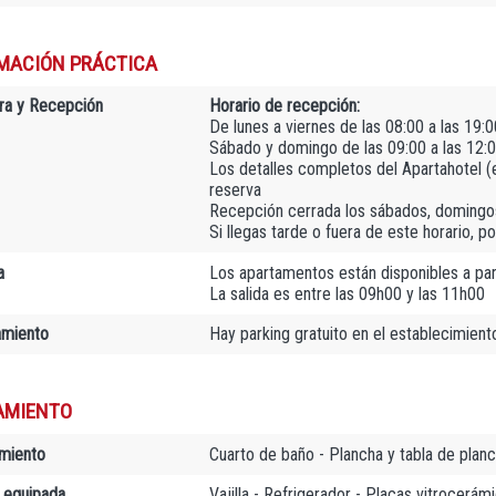
MACIÓN PRÁCTICA
ra y Recepción
Horario de recepción:
De lunes a viernes de las 08:00 a las 19:0
Sábado y domingo de las 09:00 a las 12:0
Los detalles completos del Apartahotel (e-
reserva
Recepción cerrada los sábados, domingos
Si llegas tarde o fuera de este horario, p
a
Los apartamentos están disponibles a par
La salida es entre las 09h00 y las 11h00
amiento
Hay parking gratuito en el establecimient
AMIENTO
miento
Cuarto de baño - Plancha y tabla de planch
 equipada
Vajilla - Refrigerador - Placas vitrocerám