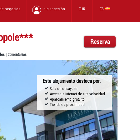
 de negocios
Iniciar sesión
EUR
ES
opole
***
les
|
Comentarios
Este alojamiento destaca por:
Sala de desayuno
Acceso a internet de alta velocidad
Aparcamiento gratuito
Tiendas a proximidad