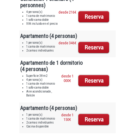
personnes)
4 persona(s)
desde 216€
1 cama de matrimonio
1 sofá-cama doble
IVA incluido en el precio
Apartamento (4 personas)
1 persona(s)
desde 346€
1 cama de matrimonio
2 camas individuales
Apartamento de 1 dormitorio
(4 personas)
Superficie 38 m2
desde 1
4 persona(s)
000€
1 cama de matrimonio
1 sofá-cama doble
Aire acondicionado ,
Balcón
Apartamento (4 personas)
1 persona(s)
desde 1
1 cama de matrimonio
150€
2 camas individuales
Cocina disponible