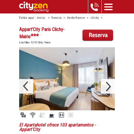
Estás aquí :
inicio
>
francia
>
île-de-france
>
clichy
>
appart'city paris clichy-mairie
Appart'City Paris Clichy-
***
Mairie
4, rue Palloy - 92110 Clichy - Francia
El Apartahotel ofrece 103 apartamentos
-
Appart'City