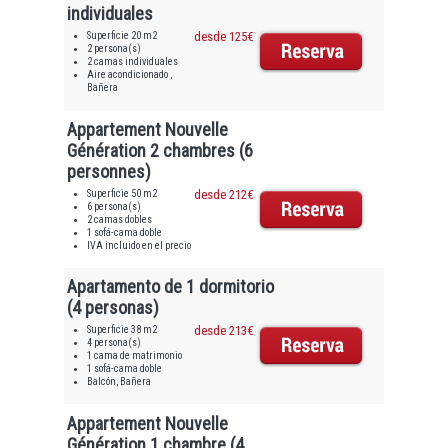
individuales
Superficie 20 m2
desde 125€
2 persona(s)
2 camas individuales
Aire acondicionado ,
Bañera
Appartement Nouvelle
Génération 2 chambres (6
personnes)
Superficie 50 m2
desde 212€
6 persona(s)
2 camas dobles
1 sofá-cama doble
IVA incluido en el precio
Apartamento de 1 dormitorio
(4 personas)
Superficie 38 m2
desde 213€
4 persona(s)
1 cama de matrimonio
1 sofá-cama doble
Balcón, Bañera
Appartement Nouvelle
Génération 1 chambre (4