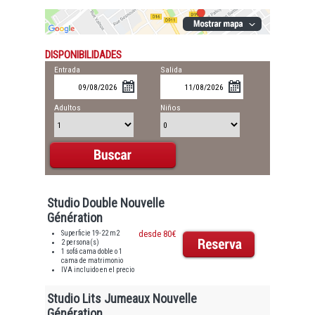
DISPONIBILIDADES
Entrada
Salida
Adultos
Niños
Studio Double Nouvelle
Génération
Superficie 19-22 m2
desde 80€
2 persona(s)
1 sofá cama doble o 1
cama de matrimonio
IVA incluido en el precio
Studio Lits Jumeaux Nouvelle
Génération