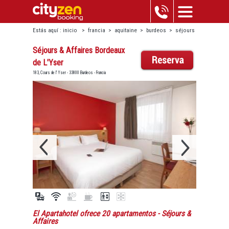
Estás aquí :
inicio
>
francia
>
aquitaine
>
burdeos
>
séjours
& affaires bordeaux de l'yser
Séjours & Affaires Bordeaux
de L'Yser
183, Cours de l' Yser - 33800 Burdeos - Francia
El Apartahotel ofrece 20 apartamentos
- Séjours &
Affaires