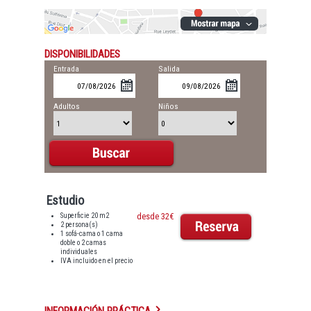
DISPONIBILIDADES
Entrada
Salida
Adultos
Niños
Estudio
Superficie 20 m2
desde 32€
2 persona(s)
1 sofá-cama o 1 cama
doble o 2 camas
individuales
IVA incluido en el precio
INFORMACIÓN PRÁCTICA