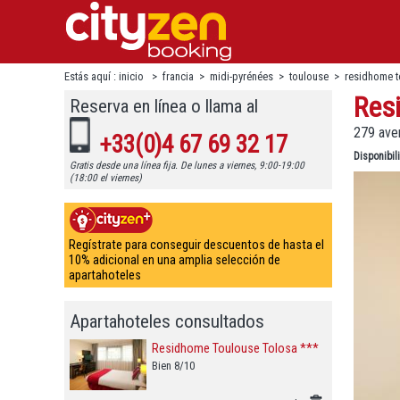
Estás aquí :
inicio
>
francia
>
midi-pyrénées
>
toulouse
>
residhome t
Res
Reserva en línea o llama al
279 ave
+33(0)4 67 69 32 17
Disponibi
Gratis desde una línea fija. De lunes a viernes, 9:00-19:00
(18:00 el viernes)
Regístrate para conseguir descuentos de hasta el
10% adicional en una amplia selección de
apartahoteles
Apartahoteles consultados
Residhome Toulouse Tolosa ***
Bien 8/10