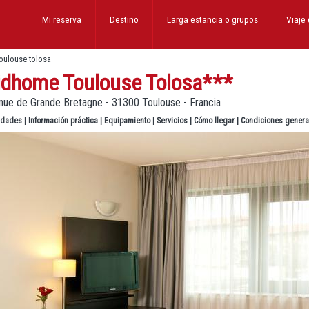
Mi reserva
Destino
Larga estancia
o grupos
Viaje
oulouse tolosa
idhome Toulouse Tolosa
***
nue de Grande Bretagne - 31300 Toulouse - Francia
lidades
|
Información práctica
|
Equipamiento
|
Servicios
|
Cómo llegar
|
Condiciones genera