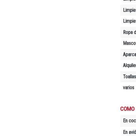
Limpiez
Limpie
Ropa d
Masco
Aparc
Alquil
Toallas
varios
COMO 
En co
En avió