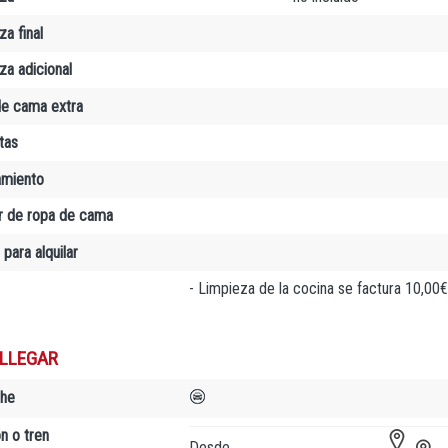
a final
za adicional
e cama extra
tas
amiento
er de ropa de cama
 para alquilar
- Limpieza de la cocina se factura 10,00€
LLEGAR
che
n o tren
Desde