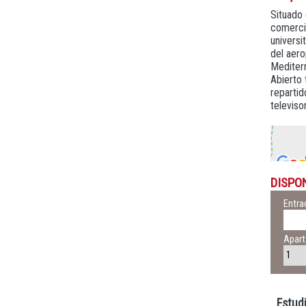
Situado 
comercia
universi
del aero
Mediterr
Abierto 
repartid
televiso
DISPO
Entra
Apar
Estud