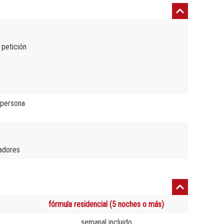
 petición
 persona
madores
fórmula residencial (5 noches o más)
semanal incluido