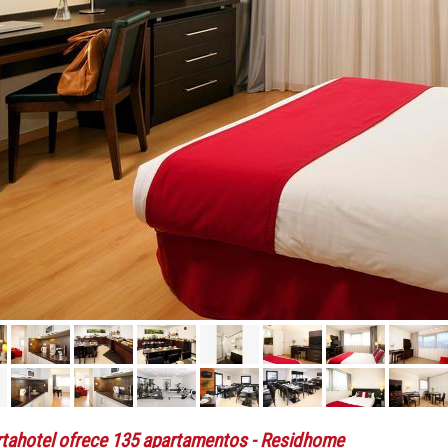
rtahotel ofrece 135 apartamentos
- Residhome