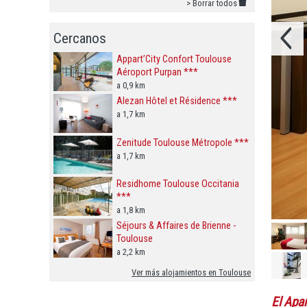
> Borrar todos
Cercanos
Appart’City Confort Toulouse
Aéroport Purpan ***
a 0,9 km
Alezan Hôtel et Résidence ***
a 1,7 km
Zenitude Toulouse Métropole ***
a 1,7 km
Residhome Toulouse Occitania
***
a 1,8 km
Séjours & Affaires de Brienne -
Toulouse
a 2,2 km
Ver más alojamientos en Toulouse
El Apa