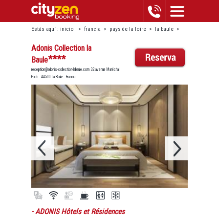
Estás aquí :
inicio
>
francia
>
pays de la loire
>
la baule
>
adonis collection la baule
Adonis Collection la
****
Baule
reception@adonis-collection-labaule.com 32 avenue Maréchal
Foch - 44500 La Baule - Francia
- ADONIS Hôtels et Résidences